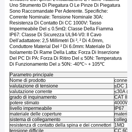
Uno Strumento Di Piegatura O Le Pinze Di Piegatura
Sono Raccomandate Per Aderente. Specifiche:
Corrente Nominale: Tensione Nominale 30A:
Resistenza Di Contatto Di CC 1000V: Tasso
Impermeabile Del ≤ 0.5mΩ: Classe Della Fiamma
IP67: Classe Di Sicurezza UL94-V0: II Cavo
Dell'adattatore: 2,5 Millimetri Di ², ² Di 4.0mm,
Conduttore Material Del ² Di 6.0mm: Materiale Di
Isolamento Di Rame Della Latta: Forza Di Inserzione
Del PC Di PA: Forza Di Ritiro Del ≤ 50N: Temperatura
Di Funzionamento Del ≥ 50N: -40℃~ + 105℃
Parametro principale
Nome di prodotto
connetto
valutazione di tensione
≤DC 10
valutazione corrente
≤30A (3
grado di inquinamento
CAT III/
potere stimato
4000W
livello impermeabile
IP67
materiale delle coperture
material
sistema di collegamento
collega
resistenza di contatto della spina e dei connettori
1MΩ
tensione difficile
CC 6000