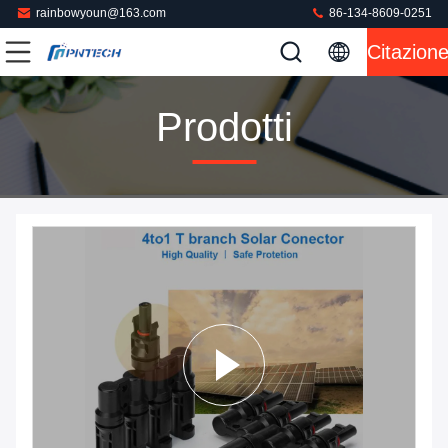
rainbowyoun@163.com
86-134-8609-0251
Citazion
Prodotti