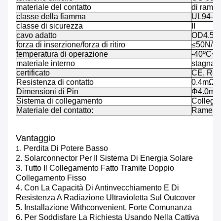
materiale del contatto
di rame,
classe della fiamma
UL94-V
classe di sicurezza
II
cavo adatto
OD4.5-8
forza di inserzione/forza di ritiro
≤50N/≥
temperatura di operazione
-40ºC~
materiale interno
stagnatur
certificato
CE, RoH
Resistenza di contatto
0.4mΩ
Dimensioni di Pin
Φ4.0m
Sistema di collegamento
Collega
Materiale del contatto:
Rame, T
Vantaggio
Perdita Di Potere Basso
1.
2. Solarconnector Per Il Sistema Di Energia Solare
3. Tutto Il Collegamento Fatto Tramite Doppio
Collegamento Fisso
4. Con La Capacità Di Antinvecchiamento E Di
Resistenza A Radiazione Ultravioletta Sul Outcover
5. Installazione Withconvenient, Forte Comunanza
6. Per Soddisfare La Richiesta Usando Nella Cattiva