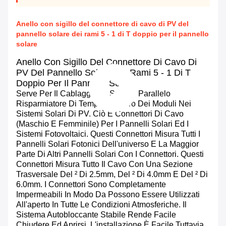
Anello con sigillo del connettore di cavo di PV del
pannello solare dei rami 5 - 1 di T doppio per il pannello
solare
Anello Con Sigillo Del Connettore Di Cavo Di
PV Del Pannello Solare Dei Rami 5 - 1 Di T
Doppio Per Il Pannello Solare
Serve Per Il Cablaggio Di Serie E Parallelo
Risparmiatore Di Tempo E Sicuro Dei Moduli Nei
Sistemi Solari Di PV. Ciò È Connettori Di Cavo
(maschio E Femminile) Per I Pannelli Solari Ed I
Sistemi Fotovoltaici. Questi Connettori Misura Tutti I
Pannelli Solari Fotonici Dell'universo E La Maggior
Parte Di Altri Pannelli Solari Con I Connettori. Questi
Connettori Misura Tutto Il Cavo Con Una Sezione
Trasversale Del ² Di 2.5mm, Del ² Di 4.0mm E Del ² Di
6.0mm. I Connettori Sono Completamente
Impermeabili In Modo Da Possono Essere Utilizzati
All'aperto In Tutte Le Condizioni Atmosferiche. Il
Sistema Autobloccante Stabile Rende Facile
Chiudere Ed Aprirsi. L'installazione È Facile Tuttavia