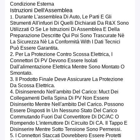
Condizione Esterna
Istruzioni Dell'Assemblea
Durante L'assemblea Di Auto, Le Parti E Gli
1.
Strumenti All'infuori Di Quelli Dichiarati Da R&X Sono
Utilizzati O Se Le Istruzioni Di Assemblea E Della
Preparazione Descritte Qui Poi Sono Trascurate Nè
La Sicurezza Nè La Conformità With I Dati Tecnici
Può Essere Garantita.
2. Per La Protezione Contro Scossa Elettrica, I
Connettori Di PV Devono Essere Isolati
Dall'alimentazione Elettrica Mentre Sono Montato O
Smontato.
3. Il Prodotto Finale Deve Assicurare La Protezione
Da Scossa Elettrica.
4. Disinserendo Nell'ambito Del Carico: Muct Dei
Collegamenti Della Spina Di PV Non Essere
Disinserito Mentre Nell'ambito Del Carico. Possono
Essere Disposti In Un Nessuno Stato Del Carico
Commutando Fuori Dal Convertitore Di DC/AC O
Rompendo L'interruttore Di Circuito Di CA. Il Tappo E
Disinserire Mentre Sotto Tensione Sono Permessi.
5. I Connettori Staccati Dovrebbero Essere Protetti