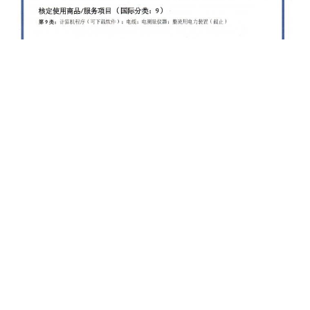
Photo
Video Call
Audio Call