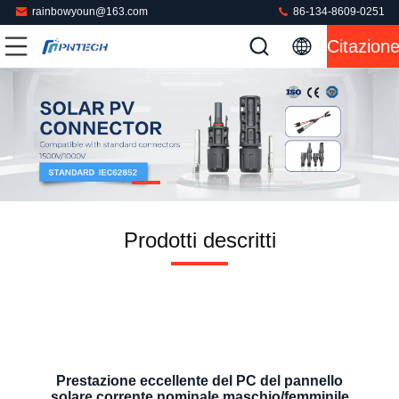
rainbowyoun@163.com
86-134-8609-0251
Citazion
Prodotti descritti
Prestazione eccellente del PC del pannello
solare corrente nominale maschio/femminile