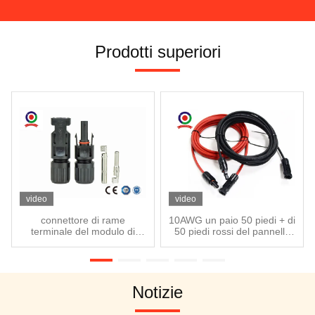
Prodotti superiori
video
video
connettore di rame
10AWG un paio 50 piedi + di
terminale del modulo di
50 piedi rossi del pannello
4.0mm PV per il sistema
solare di estensione del
fotovoltaico
cavo nero del cavo
Notizie