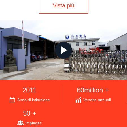
Vista più
2011
60million +
Anno di istituzione
Vendite annuali
50 +
Impiegati