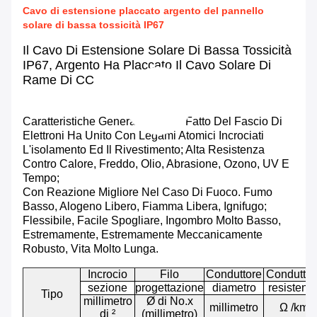
Cavo di estensione placcato argento del pannello
solare di bassa tossicità IP67
Il Cavo Di Estensione Solare Di Bassa Tossicità
IP67, Argento Ha Placcato Il Cavo Solare Di
Rame Di CC
Caratteristiche Generali: Il Cavo Fatto Del Fascio Di
Elettroni Ha Unito Con Legami Atomici Incrociati
L'isolamento Ed Il Rivestimento; Alta Resistenza
Contro Calore, Freddo, Olio, Abrasione, Ozono, UV E
Tempo;
Con Reazione Migliore Nel Caso Di Fuoco. Fumo
Basso, Alogeno Libero, Fiamma Libera, Ignifugo;
Flessibile, Facile Spogliare, Ingombro Molto Basso,
Estremamente, Estremamente Meccanicamente
Robusto, Vita Molto Lunga.
Incrocio
Filo
Conduttore
Conduttor
sezione
progettazione
diametro
resistenz
Tipo
millimetro
Ø di No.x
millimetro
Ω /km
di ²
(millimetro)