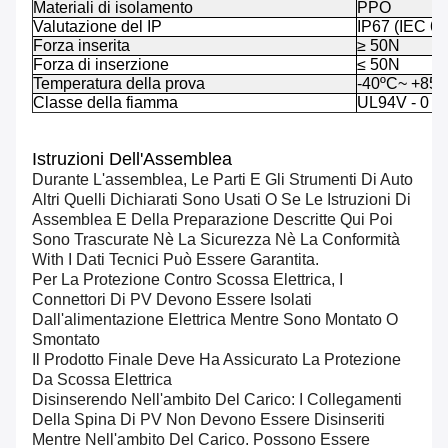
Materiali di isolamento
PPO
Valutazione del IP
IP67 (IEC 6
Forza inserita
≥ 50N
Forza di inserzione
≤ 50N
Temperatura della prova
-40ºC~ +85º
Classe della fiamma
UL94V - 0
Istruzioni Dell'Assemblea
Durante L'assemblea, Le Parti E Gli Strumenti Di Auto
Altri Quelli Dichiarati Sono Usati O Se Le Istruzioni Di
Assemblea E Della Preparazione Descritte Qui Poi
Sono Trascurate Nè La Sicurezza Nè La Conformità
With I Dati Tecnici Può Essere Garantita.
Per La Protezione Contro Scossa Elettrica, I
Connettori Di PV Devono Essere Isolati
Dall'alimentazione Elettrica Mentre Sono Montato O
Smontato
Il Prodotto Finale Deve Ha Assicurato La Protezione
Da Scossa Elettrica
Disinserendo Nell'ambito Del Carico: I Collegamenti
Della Spina Di PV Non Devono Essere Disinseriti
Mentre Nell'ambito Del Carico. Possono Essere