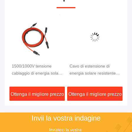
1500/1000V tensione
Cavo di estensione di
10
cablaggio di energia solare
energia solare resistente
di
per soluzioni energetiche
con tipo di connettore MC4
im
ale
ecocompatibili
e conduttore di rame
4m
zzo
Ottenga il migliore prezzo
Ottenga il migliore prezzo
Ot
stagnato
di
Invii la vostra indagine
Inviateci la vostra 