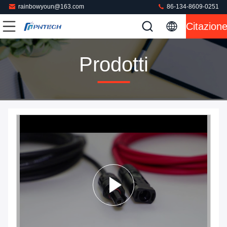
rainbowyoun@163.com
86-134-8609-0251
Citazion
Prodotti