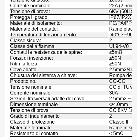
Corrente nominale:
22A (2.5mm
Tensione di prova:
6KV (50Hz)
Protegga il grado:
IP67/IP2X
Materiale di isolamento:
PC/PA/PPO
Materiale del contatto:
Rame placca
Temperatura di funzionamento:
-40°C~+90°
Classe sicura:
2
Classe della fiamma:
UL94-V0
Contatti la resistenza delle spine:
≤5mΩ
Forza di inserzione:
≤50N
Ritiri la forza:
≥50N
Cavo adatto:
2.5mm2/4mm
Chiusura del sistema a chiave:
Rompa dent
Prodotto no.
CC-CC
Tensione nominale
CC di TUV 
Corrente nominale
30A
Sezioni trasversali adatte del cavo
2.5mm2 ~ 1
Dimensione terminale
Φ4.0mm
Tensione di prova
CC 8KV 1mi
Grado di inquinamento
2
Classe di protezione
Classe II
Materiale terminale
Rame in sca
Resistenza di contatto
≤ 5mΩ