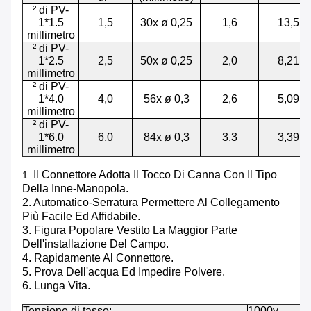
² di PV-
1*1.5
1,5
30x ø 0,25
1,6
13,5
millimetro
² di PV-
1*2.5
2,5
50x ø 0,25
2,0
8,21
millimetro
² di PV-
1*4.0
4,0
56x ø 0,3
2,6
5,09
millimetro
² di PV-
1*6.0
6,0
84x ø 0,3
3,3
3,39
millimetro
Il Connettore Adotta Il Tocco Di Canna Con Il Tipo
1.
Della Inne-Manopola.
2. Automatico-Serratura Permettere Al Collegamento
Più Facile Ed Affidabile.
3. Figura Popolare Vestito La Maggior Parte
Dell'installazione Del Campo.
4. Rapidamente Al Connettore.
5. Prova Dell'acqua Ed Impedire Polvere.
6. Lunga Vita.
Tensione di tasso:
1000v