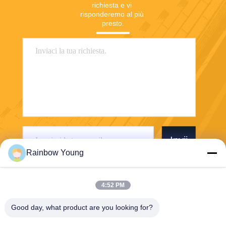
richiesta e vi 
risponderemo al più 
presto.
Invii
Rainbow Young
4:52 PM
Good day, what product are you looking for?
ZHEJIANG PNTECH TECHNOLOGY CO.,