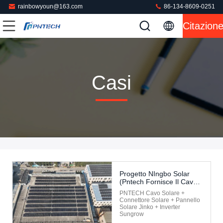
rainbowyoun@163.com
86-134-8609-0251
Citazion
Casi
Progetto NIngbo Solar
(Pntech Fornisce Il Cavo
Solare A Corrente
PNTECH Cavo Solare +
Continua + Il Connettore +
Connettore Solare + Pannello
Il Pannello Solare Jinko +
Solare Jinko + Inverter
L'inverter Sungrow)
Sungrow