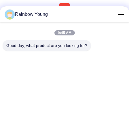
1
Rainbow Young
9:45 AM
Good day, what product are you looking for?
ZHEJIANG PNTECH TECHNOLOGY CO.,
LTD
rainbowyoun@163.com
86-134-8609-0251
Numero 108, sezione ovest
di Yinxian Avenue, distretto d
i Haishu, Ningbo, Cina 3150
10