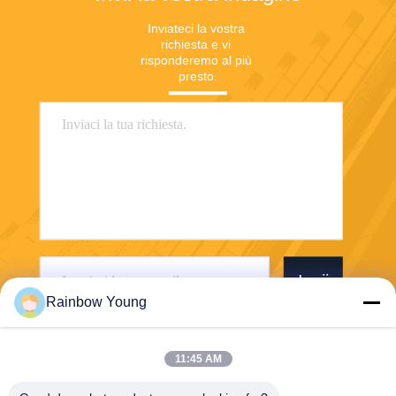
Inviateci la vostra 
richiesta e vi 
risponderemo al più 
presto.
Invii
Rainbow Young
11:45 AM