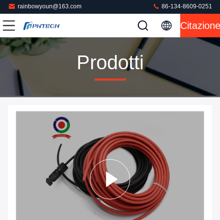
rainbowyoun@163.com
86-134-8609-0251
Citazion
Prodotti