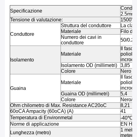
Condstr
Specificazione
2.5mm
Tensione di valutazione:
1500V
Struttura del conduttore
La clas
Materiale
Filo di
Conduttore
Numero dei cavi in
50/0.28
conduttore
Il fasci
Materiale
poliole
incrocia
Isolamento
Isolamento OD (millimetri)
3,85
Colore
Nero
Il fasci
Materiale
poliole
incrocia
Guaina
Guaina OD (millimetri)
5,4
Colore
Nero/r
Ohm chilometro di Max. Resistance AC20oC
8,21
60oCA Ampacity (60oCA) (A)
41
Temperatura di Environmetal
-40
℃~
Norme di applicazione
EN H1
1 metri 
Lunghezza (metro)
meters