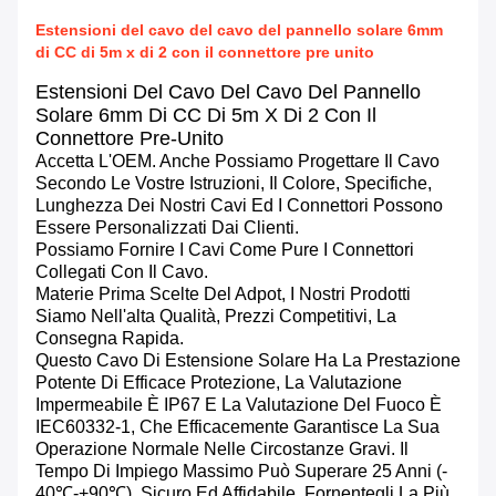
Estensioni del cavo del cavo del pannello solare 6mm
di CC di 5m x di 2 con il connettore pre unito
Estensioni Del Cavo Del Cavo Del Pannello
Solare 6mm Di CC Di 5m X Di 2 Con Il
Connettore Pre-Unito
Accetta L'OEM. Anche Possiamo Progettare Il Cavo
Secondo Le Vostre Istruzioni, Il Colore, Specifiche,
Lunghezza Dei Nostri Cavi Ed I Connettori Possono
Essere Personalizzati Dai Clienti.
Possiamo Fornire I Cavi Come Pure I Connettori
Collegati Con Il Cavo.
Materie Prima Scelte Del Adpot, I Nostri Prodotti
Siamo Nell'alta Qualità, Prezzi Competitivi, La
Consegna Rapida.
Questo Cavo Di Estensione Solare Ha La Prestazione
Potente Di Efficace Protezione, La Valutazione
Impermeabile È IP67 E La Valutazione Del Fuoco È
IEC60332-1, Che Efficacemente Garantisce La Sua
Operazione Normale Nelle Circostanze Gravi. Il
Tempo Di Impiego Massimo Può Superare 25 Anni (-
40℃-+90℃), Sicuro Ed Affidabile, Fornentegli La Più