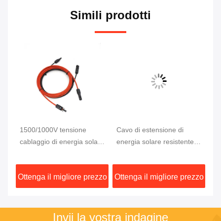
Simili prodotti
1500/1000V tensione
Cavo di estensione di
10
cablaggio di energia solare
energia solare resistente
di
per soluzioni energetiche
con tipo di connettore MC4
im
ale
ecocompatibili
e conduttore di rame
4m
zzo
Ottenga il migliore prezzo
Ottenga il migliore prezzo
Ot
stagnato
di
Invii la vostra indagine