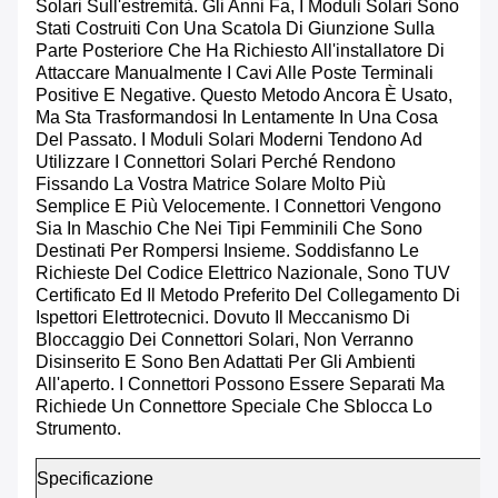
Solari Sull'estremità. Gli Anni Fa, I Moduli Solari Sono
Stati Costruiti Con Una Scatola Di Giunzione Sulla
Parte Posteriore Che Ha Richiesto All'installatore Di
Attaccare Manualmente I Cavi Alle Poste Terminali
Positive E Negative. Questo Metodo Ancora È Usato,
Ma Sta Trasformandosi In Lentamente In Una Cosa
Del Passato. I Moduli Solari Moderni Tendono Ad
Utilizzare I Connettori Solari Perché Rendono
Fissando La Vostra Matrice Solare Molto Più
Semplice E Più Velocemente. I Connettori Vengono
Sia In Maschio Che Nei Tipi Femminili Che Sono
Destinati Per Rompersi Insieme. Soddisfanno Le
Richieste Del Codice Elettrico Nazionale, Sono TUV
Certificato Ed Il Metodo Preferito Del Collegamento Di
Ispettori Elettrotecnici. Dovuto Il Meccanismo Di
Bloccaggio Dei Connettori Solari, Non Verranno
Disinserito E Sono Ben Adattati Per Gli Ambienti
All'aperto. I Connettori Possono Essere Separati Ma
Richiede Un Connettore Speciale Che Sblocca Lo
Strumento.
Specificazione