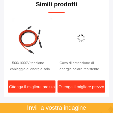
Simili prodotti
1500/1000V tensione
Cavo di estensione di
10
cablaggio di energia solare
energia solare resistente
di
per soluzioni energetiche
con tipo di connettore MC4
im
ale
ecocompatibili
e conduttore di rame
4m
zzo
Ottenga il migliore prezzo
Ottenga il migliore prezzo
Ot
stagnato
di
Invii la vostra indagine