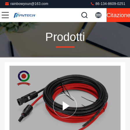
rainbowyoun@163.com
86-134-8609-0251
Citazion
Prodotti