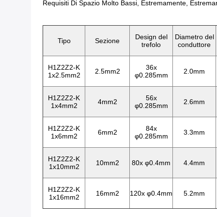
Requisiti Di Spazio Molto Bassi, Estremamente, Estre
Design del
Diametro del
Tipo
Sezione
trefolo
conduttore
H1Z2Z2-K
36x
2.5mm2
2.0mm
1x2.5mm2
φ0.285mm
H1Z2Z2-K
56x
4mm2
2.6mm
1x4mm2
φ0.285mm
H1Z2Z2-K
84x
6mm2
3.3mm
1x6mm2
φ0.285mm
H1Z2Z2-K
10mm2
80x φ0.4mm
4.4mm
1x10mm2
H1Z2Z2-K
16mm2
120x φ0.4mm
5.2mm
1x16mm2