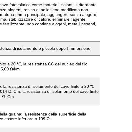
vo fotovoltaico come materiali isolanti, il ritardante
za alogeni, resina di polietilene modificata non
 materia prima principale, aggiungere senza alogeni,
mma, stabilizzatore di calore, eliminare l'agente
ertilizzante, non contiene alogeni, metalli pesanti,
tenza di isolamento è piccola dopo l'immersione.
inito a 20 ℃, la resistenza CC del nucleo del filo
a 5,09 Ω/km
: la resistenza di isolamento del cavo finito a 20 ℃
014 Ω. Cm, la resistenza di isolamento del cavo finito
11 Ω. Cm
ella guaina: la resistenza della superficie della
ve essere inferiore a 109 Ω.