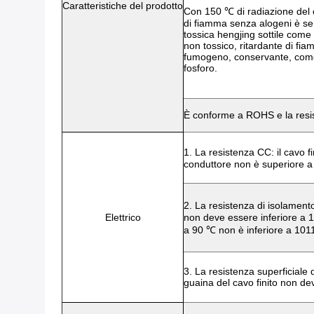
Caratteristiche del prodotto
Con 150 ℃ di radiazione del ca
di fiamma senza alogeni è sen
tossica hengjing sottile come
non tossico, ritardante di fia
fumogeno, conservante, come f
fosforo.
È conforme a ROHS e la resis
1. La resistenza CC: il cavo f
conduttore non è superiore 
2. La resistenza di isolamento
Elettrico
non deve essere inferiore a 1
a 90 ℃ non è inferiore a 10
3. La resistenza superficiale d
guaina del cavo finito non de