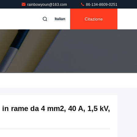
rainbowyoun@163.com
86-134-8609-0251
Citazione
Italian
in rame da 4 mm2, 40 A, 1,5 kV,