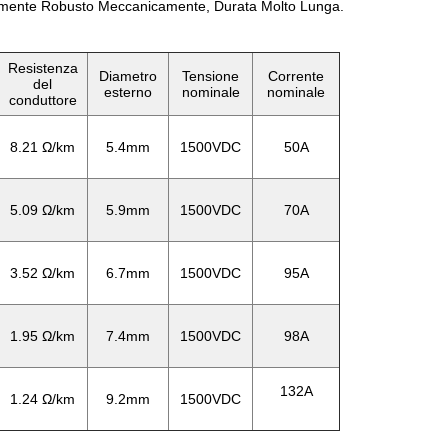
mamente Robusto Meccanicamente, Durata Molto Lunga.
Resistenza
Diametro
Tensione
Corrente
del
esterno
nominale
nominale
conduttore
8.21 Ω/km
5.4mm
1500VDC
50A
5.09 Ω/km
5.9mm
1500VDC
70A
3.52 Ω/km
6.7mm
1500VDC
95A
1.95 Ω/km
7.4mm
1500VDC
98A
132A
1.24 Ω/km
9.2mm
1500VDC