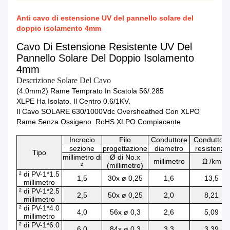
Anti cavo di estensione UV del pannello solare del
doppio isolamento 4mm
Cavo Di Estensione Resistente UV Del
Pannello Solare Del Doppio Isolamento
4mm
Descrizione Solare Del Cavo
(4.0mm2) Rame Temprato In Scatola 56/.285
XLPE Ha Isolato. Il Centro 0.6/1KV.
Il Cavo SOLARE 630/1000Vdc Oversheathed Con XLPO
Rame Senza Ossigeno. RoHS XLPO Compiacente
Incrocio
Filo
Conduttore
Conduttore
sezione
progettazione
diametro
resistenza
Tipo
millimetro di
Ø di No.x
millimetro
Ω /km
²
(millimetro)
² di PV-1*1.5
1,5
30x ø 0,25
1,6
13,5
millimetro
² di PV-1*2.5
2,5
50x ø 0,25
2,0
8,21
millimetro
² di PV-1*4.0
4,0
56x ø 0,3
2,6
5,09
millimetro
² di PV-1*6.0
6,0
84x ø 0,3
3,3
3,39