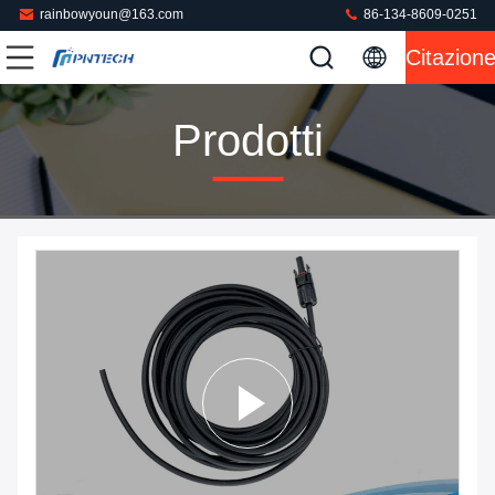
rainbowyoun@163.com
86-134-8609-0251
Citazion
Prodotti