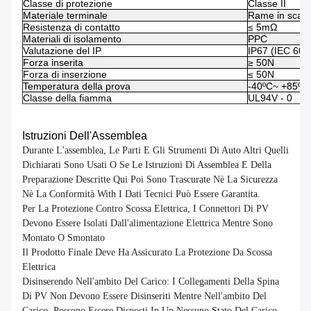
Classe di protezione
Classe II
Materiale terminale
Rame in scato
Resistenza di contatto
≤ 5mΩ
Materiali di isolamento
PPC
Valutazione del IP
IP67 (IEC 605
Forza inserita
≥ 50N
Forza di inserzione
≤ 50N
Temperatura della prova
-40ºC~ +85ºC
Classe della fiamma
UL94V - 0
Istruzioni Dell'Assemblea
Durante L'assemblea, Le Parti E Gli Strumenti Di Auto Altri Quelli
Dichiarati Sono Usati O Se Le Istruzioni Di Assemblea E Della
Preparazione Descritte Qui Poi Sono Trascurate Nè La Sicurezza
Nè La Conformità With I Dati Tecnici Può Essere Garantita.
Per La Protezione Contro Scossa Elettrica, I Connettori Di PV
Devono Essere Isolati Dall'alimentazione Elettrica Mentre Sono
Montato O Smontato
Il Prodotto Finale Deve Ha Assicurato La Protezione Da Scossa
Elettrica
Disinserendo Nell'ambito Del Carico: I Collegamenti Della Spina
Di PV Non Devono Essere Disinseriti Mentre Nell'ambito Del
Carico. Possono Essere Disposti In Un Nessuno Stato Del Carico