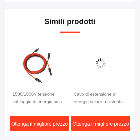
Simili prodotti
1500/1000V tensione
Cavo di estensione di
10
cablaggio di energia solare
energia solare resistente
di
per soluzioni energetiche
con tipo di connettore MC4
im
ale
ecocompatibili
e conduttore di rame
4m
zzo
Ottenga il migliore prezzo
Ottenga il migliore prezzo
Ot
stagnato
di