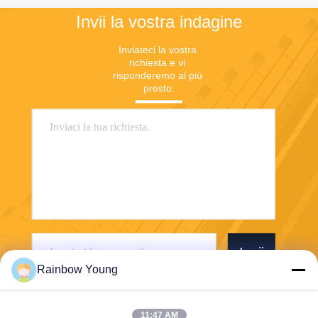
Invii la vostra indagine
Inviateci la vostra 
richiesta e vi 
risponderemo al più 
presto.
Invii
Rainbow Young
11:47 AM