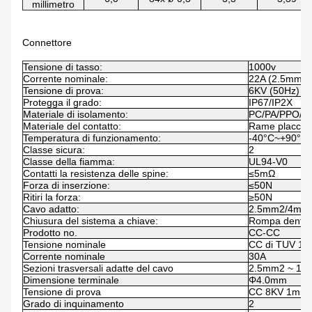
millimetro
Connettore
Tensione di tasso:
1000v
Corrente nominale:
22A (2.5mm2
Tensione di prova:
6KV (50Hz)
Protegga il grado:
IP67/IP2X
Materiale di isolamento:
PC/PA/PPO/T
Materiale del contatto:
Rame placcato
Temperatura di funzionamento:
-40°C~+90°C
Classe sicura:
2
Classe della fiamma:
UL94-V0
Contatti la resistenza delle spine:
≤5mΩ
Forza di inserzione:
≤50N
Ritiri la forza:
≥50N
Cavo adatto:
2.5mm2/4mm2
Chiusura del sistema a chiave:
Rompa dentro
Prodotto no.
CC-CC
Tensione nominale
CC di TUV 10
Corrente nominale
30A
Sezioni trasversali adatte del cavo
2.5mm2 ~ 10
Dimensione terminale
Φ4.0mm
Tensione di prova
CC 8KV 1min
Grado di inquinamento
2