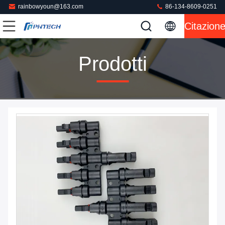
rainbowyoun@163.com
86-134-8609-0251
Citazion
Prodotti