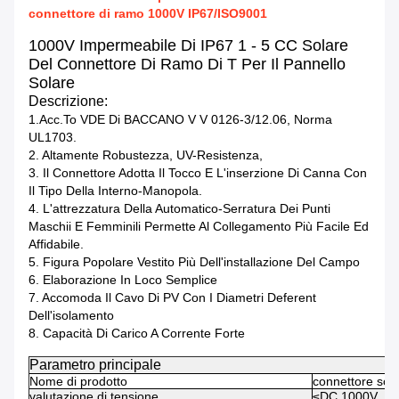
connettore di ramo 1000V IP67/ISO9001
1000V Impermeabile Di IP67 1 - 5 CC Solare
Del Connettore Di Ramo Di T Per Il Pannello
Solare
Descrizione:
1.Acc.to VDE Di BACCANO V V 0126-3/12.06, Norma
UL1703.
2. Altamente Robustezza, UV-Resistenza,
3. Il Connettore Adotta Il Tocco E L'inserzione Di Canna Con
Il Tipo Della Interno-Manopola.
4. L'attrezzatura Della Automatico-Serratura Dei Punti
Maschii E Femminili Permette Al Collegamento Più Facile Ed
Affidabile.
5. Figura Popolare Vestito Più Dell'installazione Del Campo
6. Elaborazione In Loco Semplice
7. Accomoda Il Cavo Di PV Con I Diametri Deferent
Dell'isolamento
8. Capacità Di Carico A Corrente Forte
Parametro principale
Nome di prodotto
connettore sol
valutazione di tensione
≤DC 1000V