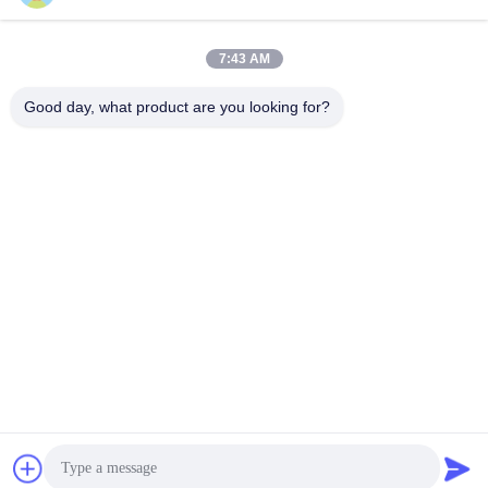
7:43 AM
Good day, what product are you looking for?
ZHEJIANG PNTECH TECHNOLOGY CO.,
LTD
rainbowyoun@163.com
86-134-8609-0251
Numero 108, sezione ovest
di Yinxian Avenue, distretto d
i Haishu, Ningbo, Cina 3150
10
Cina Buona qualità Cavo solare di PV Fornitore. 2026 solar-pvcable.com .
Tutti i diritti riservati.