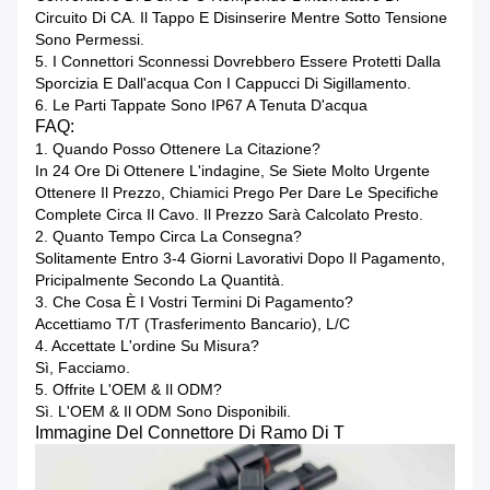
Circuito Di CA. Il Tappo E Disinserire Mentre Sotto Tensione
Sono Permessi.
5. I Connettori Sconnessi Dovrebbero Essere Protetti Dalla
Sporcizia E Dall'acqua Con I Cappucci Di Sigillamento.
6. Le Parti Tappate Sono IP67 A Tenuta D'acqua
FAQ:
1. Quando Posso Ottenere La Citazione?
In 24 Ore Di Ottenere L'indagine, Se Siete Molto Urgente
Ottenere Il Prezzo, Chiamici Prego Per Dare Le Specifiche
Complete Circa Il Cavo. Il Prezzo Sarà Calcolato Presto.
2. Quanto Tempo Circa La Consegna?
Solitamente Entro 3-4 Giorni Lavorativi Dopo Il Pagamento,
Pricipalmente Secondo La Quantità.
3. Che Cosa È I Vostri Termini Di Pagamento?
Accettiamo T/T (trasferimento Bancario), L/C
4. Accettate L'ordine Su Misura?
Sì, Facciamo.
5. Offrite L'OEM & Il ODM?
Sì. L'OEM & Il ODM Sono Disponibili.
Immagine Del Connettore Di Ramo Di T