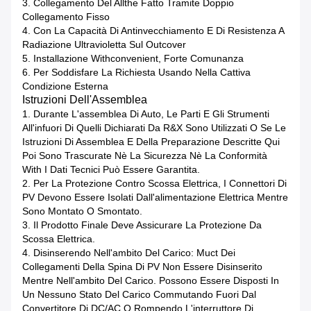
3.
Collegamento Del Allthe Fatto Tramite Doppio
Collegamento Fisso
4.
Con La Capacità Di Antinvecchiamento E Di Resistenza A
Radiazione Ultravioletta Sul Outcover
5.
Installazione Withconvenient, Forte Comunanza
6.
Per Soddisfare La Richiesta Usando Nella Cattiva
Condizione Esterna
Istruzioni Dell'Assemblea
1. Durante L'assemblea Di Auto, Le Parti E Gli Strumenti
All'infuori Di Quelli Dichiarati Da R&X Sono Utilizzati O Se Le
Istruzioni Di Assemblea E Della Preparazione Descritte Qui
Poi Sono Trascurate Nè La Sicurezza Nè La Conformità
With I Dati Tecnici Può Essere Garantita.
2. Per La Protezione Contro Scossa Elettrica, I Connettori Di
PV Devono Essere Isolati Dall'alimentazione Elettrica Mentre
Sono Montato O Smontato.
3. Il Prodotto Finale Deve Assicurare La Protezione Da
Scossa Elettrica.
4. Disinserendo Nell'ambito Del Carico: Muct Dei
Collegamenti Della Spina Di PV Non Essere Disinserito
Mentre Nell'ambito Del Carico. Possono Essere Disposti In
Un Nessuno Stato Del Carico Commutando Fuori Dal
Convertitore Di DC/AC O Rompendo L'interruttore Di