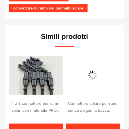
connettore di ramo del pannello solare
Simili prodotti
ri
4 a 1 connettore per rami
Connettore solare per rami
60
solari con materiale PPO
senza alogeni a bassa
IP
i e
anti-UV di semplice
emissione di fumo
Li
e
montaggio e elevata
resistente agli UV con cavo
Co