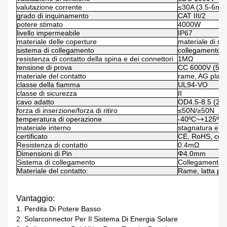
valutazione corrente
≤30A (3.5-6mm
grado di inquinamento
CAT III/2
potere stimato
4000W
livello impermeabile
IP67
materiale delle coperture
materiale di re
sistema di collegamento
collegamento d
resistenza di contatto della spina e dei connettori
1MΩ
tensione di prova
CC 6000V (50H
materiale del contatto
rame, AG placc
classe della fiamma
UL94-VO
classe di sicurezza
II
cavo adatto
OD4.5-8.5 (2.
forza di inserzione/forza di ritiro
≤50N/≥50N
temperatura di operazione
-40ºC~+125ºC
materiale interno
stagnatura elett
certificato
CE, RoHS, ccc
Resistenza di contatto
0.4mΩ
Dimensioni di Pin
Φ4.0mm
Sistema di collegamento
Collegamento d
Materiale del contatto:
Rame, latta pl
Vantaggio:
1.
Perdita Di Potere Basso
2.
Solarconnector Per Il Sistema Di Energia Solare