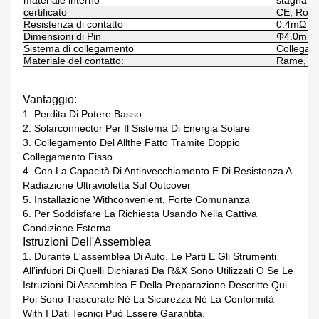
materiale interno
stagnatura
certificato
CE, RoHS
Resistenza di contatto
0.4mΩ
Dimensioni di Pin
Φ4.0mm
Sistema di collegamento
Collegam
Materiale del contatto:
Rame, lat
Vantaggio:
1.
Perdita Di Potere Basso
2.
Solarconnector Per Il Sistema Di Energia Solare
3.
Collegamento Del Allthe Fatto Tramite Doppio
Collegamento Fisso
4.
Con La Capacità Di Antinvecchiamento E Di Resistenza A
Radiazione Ultravioletta Sul Outcover
5.
Installazione Withconvenient, Forte Comunanza
6.
Per Soddisfare La Richiesta Usando Nella Cattiva
Condizione Esterna
Istruzioni Dell'Assemblea
1. Durante L'assemblea Di Auto, Le Parti E Gli Strumenti
All'infuori Di Quelli Dichiarati Da R&X Sono Utilizzati O Se Le
Istruzioni Di Assemblea E Della Preparazione Descritte Qui
Poi Sono Trascurate Nè La Sicurezza Nè La Conformità
With I Dati Tecnici Può Essere Garantita.