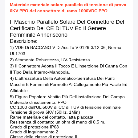
Materiale materiale solare parallelo di tensione di prova
6KV PPO del connettore di ramo 1000VDC PPO
Il Maschio Parallelo Solare Del Connettore Del
Certificato Del CE Di TUV Ed Il Genere
Femminile Anneriscono
Descrizione:
1) VDE Di BACCANO V Di Acc.to V 0126-3/12.06, Norma
UL1703.
2) Altamente Robustezza, UV-Resistenza.
3) Il Connettore Adotta Il Tocco E L'inserzione Di Canna Con
Il Tipo Della Interno-Manopola.
4) L'attrezzatura Della Automatico-Serratura Dei Punti
Maschii E Femminili Permette Al Collegamento Più Facile Ed
Affidabile.
5) Figura Popolare Vestito Più Dell'installazione Del Campo.
Materiale di isolamento: PPO
CC 1000 dell'UL 600V di CC di TUV di tensione nominale
Tensione di prova 6KV (50Hz, 1Min)
Rame materiale del contatto, latta placcata
Resistenza di contatto: un ohm di meno di 0,5 m.
Grado di protezione IP68
Grado di inquinamento 2
Classe della classe di protezione II