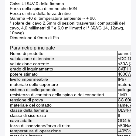
Calss UL94V-0 della fiamma
Forza della spina di meno che 50N
Forza di ritiro della forza di ritiro
Gamma -40 di temperatura ambiente ~ + 90.
² solare del cavo 2.5mm di sezioni trasversali compatibili del
cavo, 4,0 millimetri di ² e 6,0 millimetri di ² (AWG 14, 12awg,
10awg)
Dimensione 4.0mm di Pin
Parametro principale
Nome di prodotto
connettor
valutazione di tensione
≤DC 100
valutazione corrente
≤30A (3.
grado di inquinamento
CAT III/2
potere stimato
4000W
livello impermeabile
IP67
materiale delle coperture
materiale
sistema di collegamento
collegam
resistenza di contatto della spina e dei connettori
1MΩ
tensione di prova
CC 6000V
materiale del contatto
rame, AG
classe della fiamma
UL94-VO
classe di sicurezza
II
cavo adatto
OD4.5-8.
forza di inserzione/forza di ritiro
≤50N/≥5
temperatura di operazione
-40ºC~+