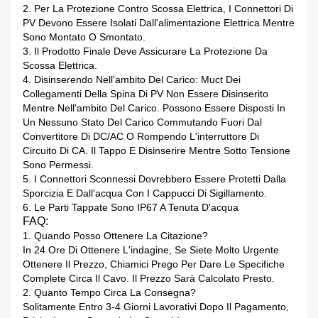
2. Per La Protezione Contro Scossa Elettrica, I Connettori Di
PV Devono Essere Isolati Dall'alimentazione Elettrica Mentre
Sono Montato O Smontato.
3. Il Prodotto Finale Deve Assicurare La Protezione Da
Scossa Elettrica.
4. Disinserendo Nell'ambito Del Carico: Muct Dei
Collegamenti Della Spina Di PV Non Essere Disinserito
Mentre Nell'ambito Del Carico. Possono Essere Disposti In
Un Nessuno Stato Del Carico Commutando Fuori Dal
Convertitore Di DC/AC O Rompendo L'interruttore Di
Circuito Di CA. Il Tappo E Disinserire Mentre Sotto Tensione
Sono Permessi.
5. I Connettori Sconnessi Dovrebbero Essere Protetti Dalla
Sporcizia E Dall'acqua Con I Cappucci Di Sigillamento.
6. Le Parti Tappate Sono IP67 A Tenuta D'acqua
FAQ:
1. Quando Posso Ottenere La Citazione?
In 24 Ore Di Ottenere L'indagine, Se Siete Molto Urgente
Ottenere Il Prezzo, Chiamici Prego Per Dare Le Specifiche
Complete Circa Il Cavo. Il Prezzo Sarà Calcolato Presto.
2. Quanto Tempo Circa La Consegna?
Solitamente Entro 3-4 Giorni Lavorativi Dopo Il Pagamento,