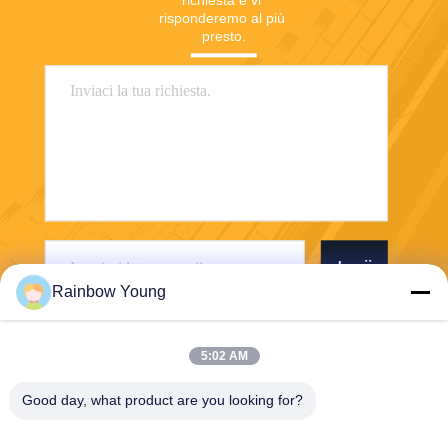
richiesta e vi 
risponderemo al più 
presto.
Invii
Rainbow Young
5:02 AM
Good day, what product are you looking for?
ZHEJIANG PNTECH TECHNOLOGY CO.,
LTD