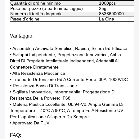
Quantità di ordine minimo
1000pcs
Peso per pezzo (a parte imballaggio)
25g
Numero di tariffa doganale
8536690000
Pæse d'origine
La Cina
Vantaggio:
• Assemblea Archivata Semplice, Rapida, Sicura Ed Efficace
• Sviluppi Indipendente, Progettazione Innovatrice, Abbia
Diritti Di Proprietà Intellettuale Indipendenti, Adattabili Al
Connettore Direttamente
• Alta Resistenza Meccanica
• Trasporto Di Tensione Ed A Corrente Forte: 30A, 1000VDC
• Resistenza Bassa Di Transizione
• Sigillata Innovatrice, Impermeabile, Progettazione Di
Resistenza Della Polvere: IP68
• Materia Plastica Eccellente, UL 94-V0, Ampia Gamma Di
Temperature: - 40°c A 90°c, A Tempo Ed A Resistente UV
Per L'applicazione All'aperto Da Sempre
• Approvato Da TUV
FAQ: