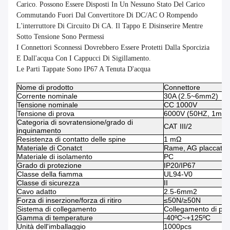
Carico. Possono Essere Disposti In Un Nessuno Stato Del Carico
Commutando Fuori Dal Convertitore Di DC/AC O Rompendo
L'interruttore Di Circuito Di CA. Il Tappo E Disinserire Mentre
Sotto Tensione Sono Permessi
I Connettori Sconnessi Dovrebbero Essere Protetti Dalla Sporcizia
E Dall'acqua Con I Cappucci Di Sigillamento.
Le Parti Tappate Sono IP67 A Tenuta D'acqua
Nome di prodotto
Connettore
Corrente nominale
30A (2.5~6mm2)
Tensione nominale
CC 1000V
Tensione di prova
6000V (50HZ, 1min)
Categoria di sovratensione/grado di
CAT III/2
inquinamento
Resistenza di contatto delle spine
1 mΩ
Materiale di Conatct
Rame, AG placcato
Materiale di isolamento
PC
Grado di protezione
IP20/IP67
Classe della fiamma
UL94-V0
Classe di sicurezza
II
Cavo adatto
2.5-6mm2
Forza di inserzione/forza di ritiro
≤50N/≥50N
Sistema di collegamento
Collegamento di pie
Gamma di temperature
-40ºC~+125ºC
Unità dell'imballaggio
1000pcs