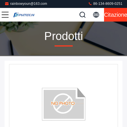
rainbowyoun@163.com
86-134-8609-0251
Citazion
Prodotti