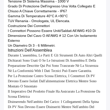
Tensione Di Sistema Massima - 1000 V
Grado Di Protezione Dell'ingresso Una Volta Collegato E
Chiuso A Chiave Correttamente - IP67
Gamma Di Temperature 40°C A +90°C
TüV Renania - Omologata, UL Elencata.
Costruzione Dei Connettori
I Connettori Possono Essere Uniti/saldati All'AWG #10 Di
Dimensione Del Cavo O All'AWG # 12 Con Un Isolamento
Esterno
Un Diametro Di 3 - 6 Millimetri.
Istruzioni Dell'Assemblea
Durante L'assemblea, Le Parti E Gli Strumenti Di Auto Altri Quelli
Dichiarati Sono Usati O Se Le Istruzioni Di Assemblea E Della
Preparazione Descritte Qui Poi Sono Trascurate Nè La Sicurezza
Nè La Conformità With I Dati Tecnici Può Essere Garantita.
Per La Protezione Contro Scossa Elettrica, I Connettori Di PV
Devono Essere Isolati Dall'alimentazione Elettrica Mentre Sono
Montato O Smontato
Il Imperativo Del Prodotto Finale Ha Assicurato La Protezione Da
Scossa Elettrica
Disinserendo Nell'ambito Del Carico: I Collegamenti Della Spina
Di PV Non Devono Essere Disinseriti Mentre Nell'ambito Del